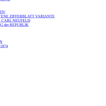
TIV
ELTENE ZIFFERBLATT VARIANTE
.. CARL NEUFELD
G der REPUBLIK
IN
1874