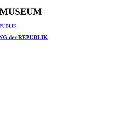
 MUSEUM
NG der REPUBLIK