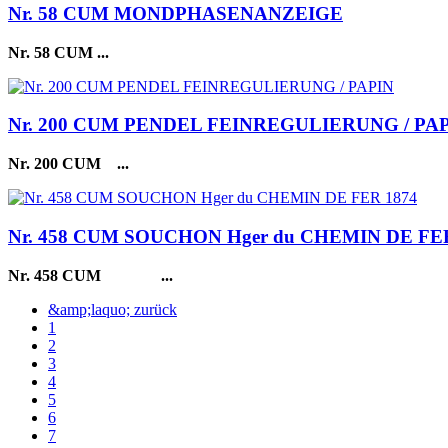
Nr. 58 CUM MONDPHASENANZEIGE
Nr. 58 CUM
...
Nr. 200 CUM PENDEL FEINREGULIERUNG / PA
Nr. 200 CUM
...
Nr. 458 CUM SOUCHON Hger du CHEMIN DE FE
Nr. 458 CUM
...
&amp;laquo; zurück
1
2
3
4
5
6
7