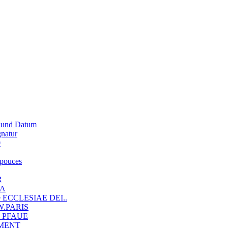
g und Datum
gnatur
0
 pouces
R
IA
nde ECCLESIAE DEI..
.W.PARIS
 2 PFAUE
EMENT