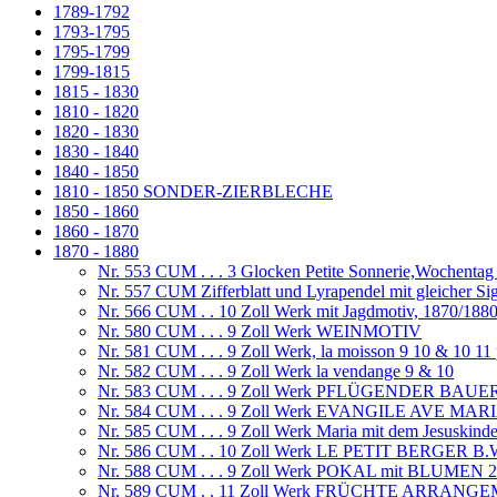
1789-1792
1793-1795
1795-1799
1799-1815
1815 - 1830
1810 - 1820
1820 - 1830
1830 - 1840
1840 - 1850
1810 - 1850 SONDER-ZIERBLECHE
1850 - 1860
1860 - 1870
1870 - 1880
Nr. 553 CUM . . . 3 Glocken Petite Sonnerie,Wochenta
Nr. 557 CUM Zifferblatt und Lyrapendel mit gleicher Si
Nr. 566 CUM . . 10 Zoll Werk mit Jagdmotiv, 1870/188
Nr. 580 CUM . . . 9 Zoll Werk WEINMOTIV
Nr. 581 CUM . . . 9 Zoll Werk, la moisson 9 10 & 10 11
Nr. 582 CUM . . . 9 Zoll Werk la vendange 9 & 10
Nr. 583 CUM . . . 9 Zoll Werk PFLÜGENDER BAUE
Nr. 584 CUM . . . 9 Zoll Werk EVANGILE AVE MAR
Nr. 585 CUM . . . 9 Zoll Werk Maria mit dem Jesuski
Nr. 586 CUM . . 10 Zoll Werk LE PETIT BERGER B
Nr. 588 CUM . . . 9 Zoll Werk POKAL mit BLUMEN
Nr. 589 CUM . . 11 Zoll Werk FRÜCHTE ARRANG