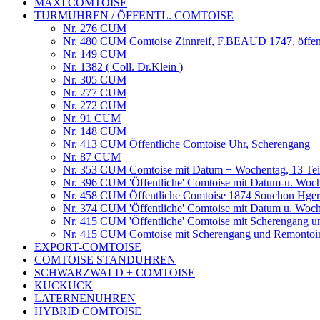
MAXI COMTOISE
TURMUHREN / ÖFFENTL. COMTOISE
Nr. 276 CUM
Nr. 480 CUM Comtoise Zinnreif, F.BEAUD 1747, öffent
Nr. 149 CUM
Nr. 1382 ( Coll. Dr.Klein )
Nr. 305 CUM
Nr. 277 CUM
Nr. 272 CUM
Nr. 91 CUM
Nr. 148 CUM
Nr. 413 CUM Öffentliche Comtoise Uhr, Scherengang
Nr. 87 CUM
Nr. 353 CUM Comtoise mit Datum + Wochentag, 13 Teile
Nr. 396 CUM 'Öffentliche' Comtoise mit Datum-u. Woche
Nr. 458 CUM Öffentliche Comtoise 1874 Souchon Hger 
Nr. 374 CUM 'Öffentliche' Comtoise mit Datum u. W
Nr. 415 CUM 'Öffentliche' Comtoise mit Scherengang 
Nr. 415 CUM Comtoise mit Scherengang und Remontoi
EXPORT-COMTOISE
COMTOISE STANDUHREN
SCHWARZWALD + COMTOISE
KUCKUCK
LATERNENUHREN
HYBRID COMTOISE