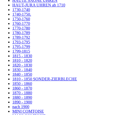
HAUTE SAÔNE UHREN
HAUT-JURA UHREN ab 1710
1730-1740
1740-1750.
1750-1760
1760-1770
1770-1780
1780-1789
1789-1792
1793-1795
1795-1799
1799-1815
1815 - 1830
1810 - 1820
1820 - 1830
1830 - 1840
1840 - 1850
1810 - 1850 SONDER-ZIERBLECHE
1850 - 1860
1860 - 1870
1870 - 1880
1880 - 1890
1890 - 1900
nach 1900
MINI COMTOISE