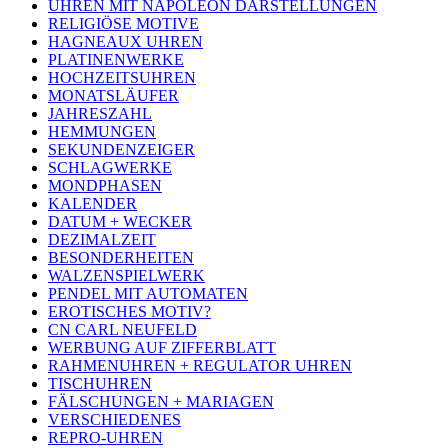
UHREN MIT NAPOLEON DARSTELLUNGEN
RELIGIÖSE MOTIVE
HAGNEAUX UHREN
PLATINENWERKE
HOCHZEITSUHREN
MONATSLÄUFER
JAHRESZAHL
HEMMUNGEN
SEKUNDENZEIGER
SCHLAGWERKE
MONDPHASEN
KALENDER
DATUM + WECKER
DEZIMALZEIT
BESONDERHEITEN
WALZENSPIELWERK
PENDEL MIT AUTOMATEN
EROTISCHES MOTIV?
CN CARL NEUFELD
WERBUNG AUF ZIFFERBLATT
RAHMENUHREN + REGULATOR UHREN
TISCHUHREN
FÄLSCHUNGEN + MARIAGEN
VERSCHIEDENES
REPRO-UHREN