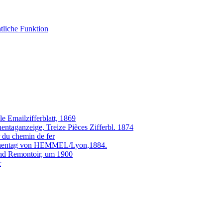
liche Funktion
 Emailzifferblatt, 1869
ntaganzeige, Treize Pièces Zifferbl. 1874
du chemin de fer
ochentag von HEMMEL/Lyon,1884.
und Remontoir, um 1900
r