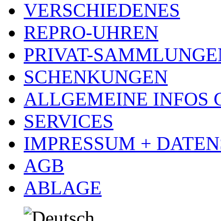
VERSCHIEDENES
REPRO-UHREN
PRIVAT-SAMMLUNGE
SCHENKUNGEN
ALLGEMEINE INFOS
SERVICES
IMPRESSUM + DATE
AGB
ABLAGE