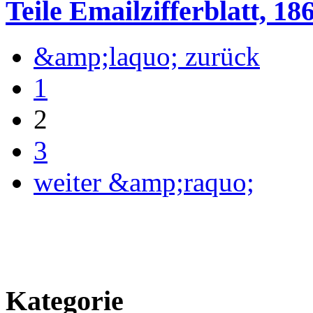
Teile Emailzifferblatt, 18
&amp;laquo; zurück
1
2
3
weiter &amp;raquo;
Kategorie