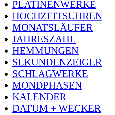
PLATINENWERKE
HOCHZEITSUHREN
MONATSLÄUFER
JAHRESZAHL
HEMMUNGEN
SEKUNDENZEIGER
SCHLAGWERKE
MONDPHASEN
KALENDER
DATUM + WECKER