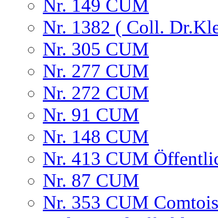
Nr. 149 CUM
Nr. 1382 ( Coll. Dr.Kle
Nr. 305 CUM
Nr. 277 CUM
Nr. 272 CUM
Nr. 91 CUM
Nr. 148 CUM
Nr. 413 CUM Öffentli
Nr. 87 CUM
Nr. 353 CUM Comtois