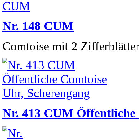
Nr. 148 CUM
Comtoise mit 2 Zifferblätte
Nr. 413 CUM Öffentliche