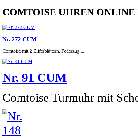
COMTOISE UHREN ONLINE
Nr. 272 CUM
Comtoise mit 2 Zifferblättern, Federzug,...
Nr. 91 CUM
Comtoise Turmuhr mit Sch