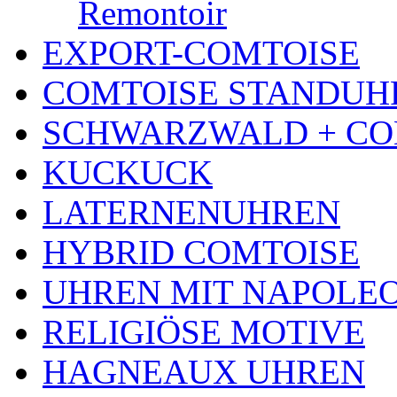
Remontoir
EXPORT-COMTOISE
COMTOISE STANDUH
SCHWARZWALD + CO
KUCKUCK
LATERNENUHREN
HYBRID COMTOISE
UHREN MIT NAPOLE
RELIGIÖSE MOTIVE
HAGNEAUX UHREN