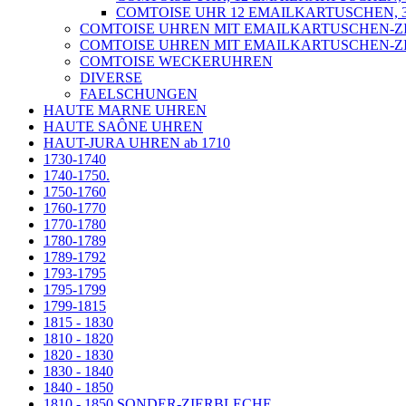
COMTOISE UHR 12 EMAILKARTUSCHEN, 
COMTOISE UHREN MIT EMAILKARTUSCHEN-ZIF
COMTOISE UHREN MIT EMAILKARTUSCHEN-ZIF
COMTOISE WECKERUHREN
DIVERSE
FAELSCHUNGEN
HAUTE MARNE UHREN
HAUTE SAÔNE UHREN
HAUT-JURA UHREN ab 1710
1730-1740
1740-1750.
1750-1760
1760-1770
1770-1780
1780-1789
1789-1792
1793-1795
1795-1799
1799-1815
1815 - 1830
1810 - 1820
1820 - 1830
1830 - 1840
1840 - 1850
1810 - 1850 SONDER-ZIERBLECHE