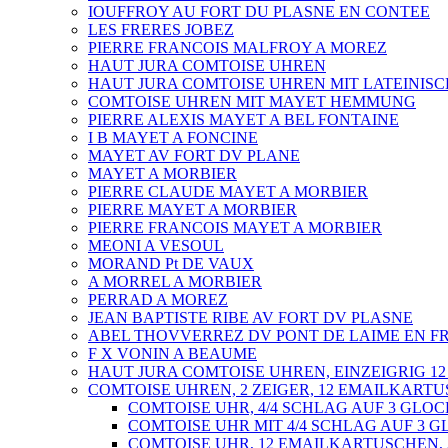
IOUFFROY AU FORT DU PLASNE EN CONTEE
LES FRERES JOBEZ
PIERRE FRANCOIS MALFROY A MOREZ
HAUT JURA COMTOISE UHREN
HAUT JURA COMTOISE UHREN MIT LATEINIS
COMTOISE UHREN MIT MAYET HEMMUNG
PIERRE ALEXIS MAYET A BEL FONTAINE
I B MAYET A FONCINE
MAYET AV FORT DV PLANE
MAYET A MORBIER
PIERRE CLAUDE MAYET A MORBIER
PIERRE MAYET A MORBIER
PIERRE FRANCOIS MAYET A MORBIER
MEONI A VESOUL
MORAND Pt DE VAUX
A MORREL A MORBIER
PERRAD A MOREZ
JEAN BAPTISTE RIBE AV FORT DV PLASNE
ABEL THOVVERREZ DV PONT DE LAIME EN 
F X VONIN A BEAUME
HAUT JURA COMTOISE UHREN, EINZEIGRIG 
COMTOISE UHREN, 2 ZEIGER, 12 EMAILKART
COMTOISE UHR, 4/4 SCHLAG AUF 3 GLO
COMTOISE UHR MIT 4/4 SCHLAG AUF 3 
COMTOISE UHR, 12 EMAILKARTUSCHEN, 