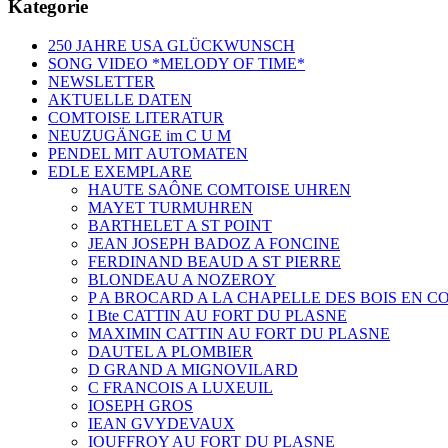
Kategorie
250 JAHRE USA GLÜCKWUNSCH
SONG VIDEO *MELODY OF TIME*
NEWSLETTER
AKTUELLE DATEN
COMTOISE LITERATUR
NEUZUGÄNGE im C U M
PENDEL MIT AUTOMATEN
EDLE EXEMPLARE
HAUTE SAÔNE COMTOISE UHREN
MAYET TURMUHREN
BARTHELET A ST POINT
JEAN JOSEPH BADOZ A FONCINE
FERDINAND BEAUD A ST PIERRE
BLONDEAU A NOZEROY
P A BROCARD A LA CHAPELLE DES BOIS EN C
I Bte CATTIN AU FORT DU PLASNE
MAXIMIN CATTIN AU FORT DU PLASNE
DAUTEL A PLOMBIER
D GRAND A MIGNOVILARD
C FRANCOIS A LUXEUIL
IOSEPH GROS
IEAN GVYDEVAUX
IOUFFROY AU FORT DU PLASNE