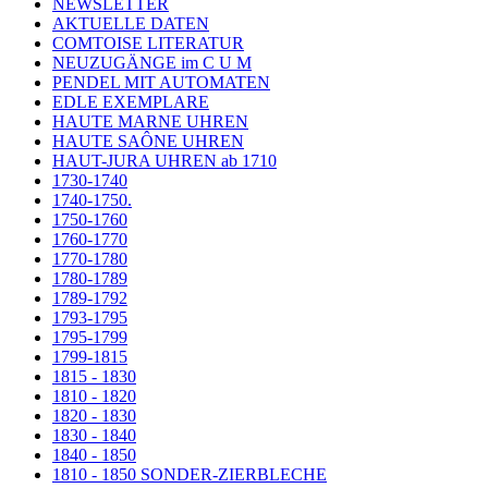
NEWSLETTER
AKTUELLE DATEN
COMTOISE LITERATUR
NEUZUGÄNGE im C U M
PENDEL MIT AUTOMATEN
EDLE EXEMPLARE
HAUTE MARNE UHREN
HAUTE SAÔNE UHREN
HAUT-JURA UHREN ab 1710
1730-1740
1740-1750.
1750-1760
1760-1770
1770-1780
1780-1789
1789-1792
1793-1795
1795-1799
1799-1815
1815 - 1830
1810 - 1820
1820 - 1830
1830 - 1840
1840 - 1850
1810 - 1850 SONDER-ZIERBLECHE