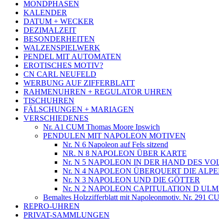
MONDPHASEN
KALENDER
DATUM + WECKER
DEZIMALZEIT
BESONDERHEITEN
WALZENSPIELWERK
PENDEL MIT AUTOMATEN
EROTISCHES MOTIV?
CN CARL NEUFELD
WERBUNG AUF ZIFFERBLATT
RAHMENUHREN + REGULATOR UHREN
TISCHUHREN
FÄLSCHUNGEN + MARIAGEN
VERSCHIEDENES
Nr. A1 CUM Thomas Moore Ipswich
PENDULEN MIT NAPOLEON MOTIVEN
Nr. N 6 Napoleon auf Fels sitzend
NR. N 8 NAPOLEON ÜBER KARTE
Nr. N 5 NAPOLEON IN DER HAND DES VO
Nr. N 4 NAPOLEON ÜBERQUERT DIE ALP
Nr. N 3 NAPOLEON UND DIE GÖTTER
Nr. N 2 NAPOLEON CAPITULATION D ULM
Bemaltes Holzzifferblatt mit Napoleonmotiv. Nr. 291 
REPRO-UHREN
PRIVAT-SAMMLUNGEN