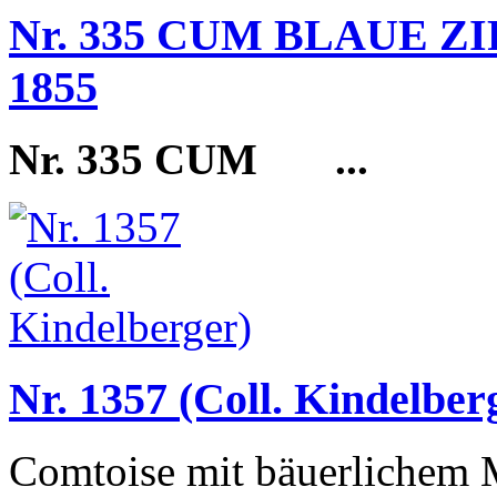
Nr. 335 CUM BLAUE Z
1855
Nr. 335 CUM
...
Nr. 1357 (Coll. Kindelber
Comtoise mit bäuerlichem Mo