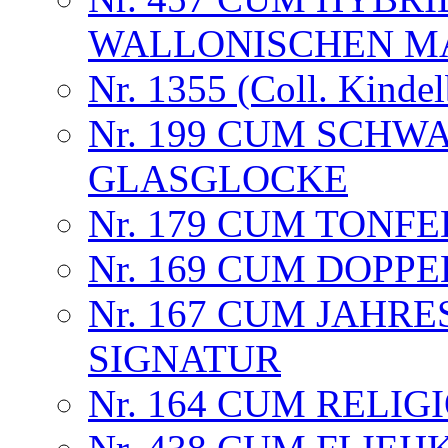
WALLONISCHEN M
Nr. 1355 (Coll. Kindel
Nr. 199 CUM SCH
GLASGLOCKE
Nr. 179 CUM TONF
Nr. 169 CUM DOP
Nr. 167 CUM JAHR
SIGNATUR
Nr. 164 CUM RELI