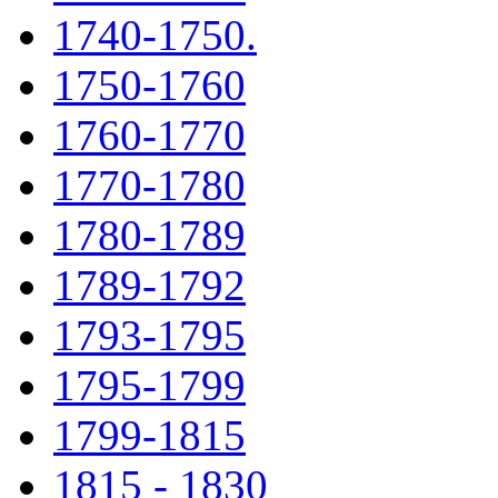
1740-1750.
1750-1760
1760-1770
1770-1780
1780-1789
1789-1792
1793-1795
1795-1799
1799-1815
1815 - 1830