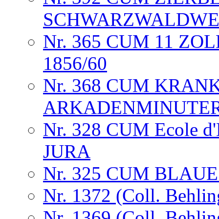
SCHWARZWALDWERK
Nr. 365 CUM 11 ZO
1856/60
Nr. 368 CUM KRAN
ARKADENMINUTERIE
Nr. 328 CUM Ecole d
JURA
Nr. 325 CUM BLAUE 
Nr. 1372 (Coll. Behlin
Nr. 1369 (Coll. Behlin