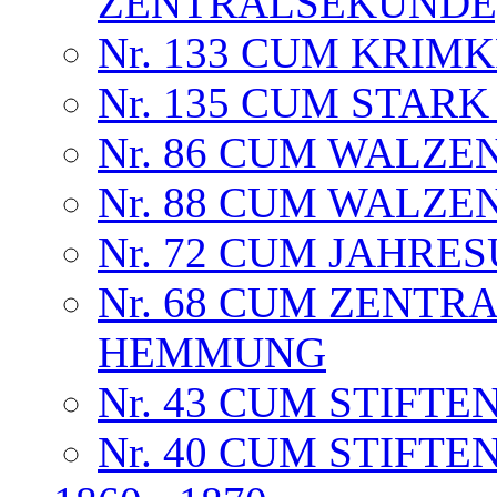
ZENTRALSEKUNDE,
Nr. 133 CUM KRIMK
Nr. 135 CUM STAR
Nr. 86 CUM WALZE
Nr. 88 CUM WALZE
Nr. 72 CUM JAHRE
Nr. 68 CUM ZENT
HEMMUNG
Nr. 43 CUM STIFT
Nr. 40 CUM STIFT