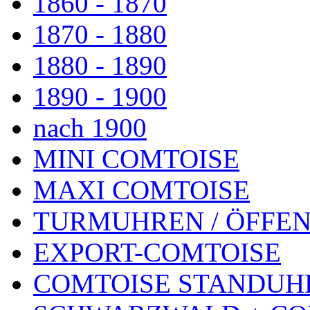
1860 - 1870
1870 - 1880
1880 - 1890
1890 - 1900
nach 1900
MINI COMTOISE
MAXI COMTOISE
TURMUHREN / ÖFFEN
EXPORT-COMTOISE
COMTOISE STANDUH