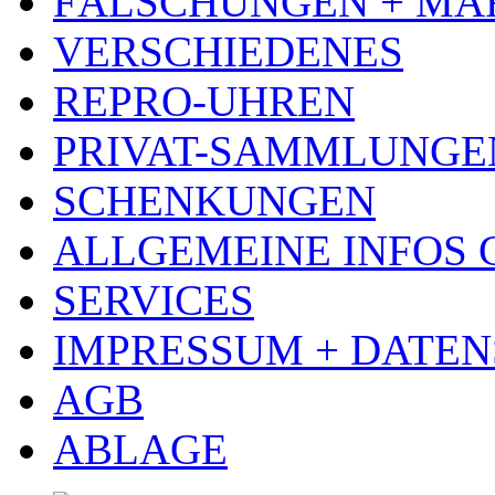
FÄLSCHUNGEN + MA
VERSCHIEDENES
REPRO-UHREN
PRIVAT-SAMMLUNGE
SCHENKUNGEN
ALLGEMEINE INFOS
SERVICES
IMPRESSUM + DATE
AGB
ABLAGE