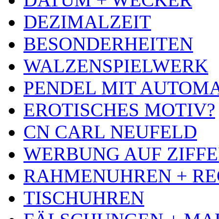
DEZIMALZEIT
BESONDERHEITEN
WALZENSPIELWERK
PENDEL MIT AUTOM
EROTISCHES MOTIV?
CN CARL NEUFELD
WERBUNG AUF ZIFF
RAHMENUHREN + RE
TISCHUHREN