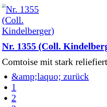
Nr. 1355 (Coll. Kindelber
Comtoise mit stark reliefier
&amp;laquo; zurück
1
2