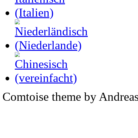
Comtoise theme by Andreas