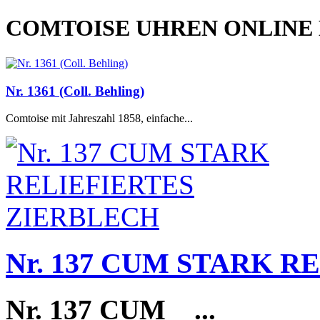
COMTOISE UHREN ONLINE
Nr. 1361 (Coll. Behling)
Comtoise mit Jahreszahl 1858, einfache...
Nr. 137 CUM STARK 
Nr. 137 CUM
...