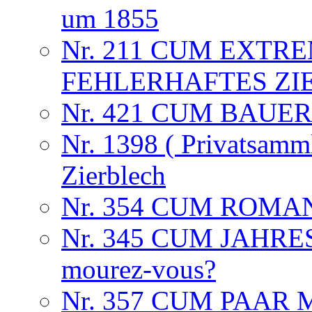
um 1855
Nr. 211 CUM EXTR
FEHLERHAFTES ZIE
Nr. 421 CUM BAUE
Nr. 1398 ( Privatsamml
Zierblech
Nr. 354 CUM ROMA
Nr. 345 CUM JAHRESZ
mourez-vous?
Nr. 357 CUM PAAR 