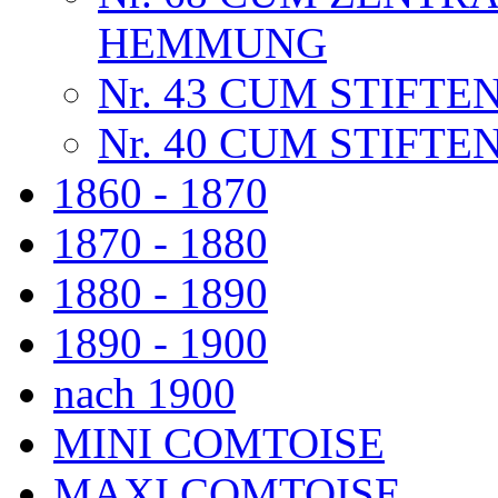
HEMMUNG
Nr. 43 CUM STIFT
Nr. 40 CUM STIFT
1860 - 1870
1870 - 1880
1880 - 1890
1890 - 1900
nach 1900
MINI COMTOISE
MAXI COMTOISE