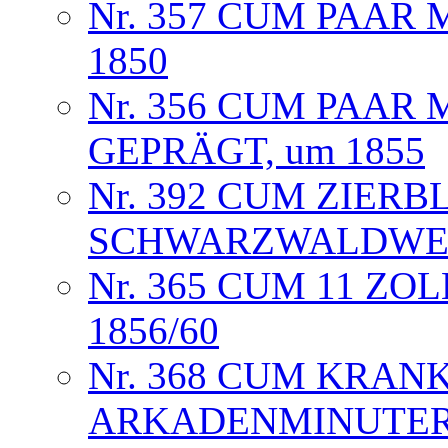
Nr. 357 CUM PAAR 
1850
Nr. 356 CUM PAAR 
GEPRÄGT, um 1855
Nr. 392 CUM ZIERB
SCHWARZWALDWERK
Nr. 365 CUM 11 ZO
1856/60
Nr. 368 CUM KRAN
ARKADENMINUTERIE