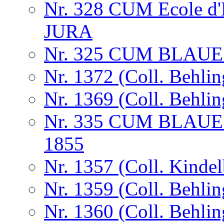
Nr. 328 CUM Ecole d
JURA
Nr. 325 CUM BLAUE 
Nr. 1372 (Coll. Behlin
Nr. 1369 (Coll. Behlin
Nr. 335 CUM BLAUE
1855
Nr. 1357 (Coll. Kindel
Nr. 1359 (Coll. Behlin
Nr. 1360 (Coll. Behlin