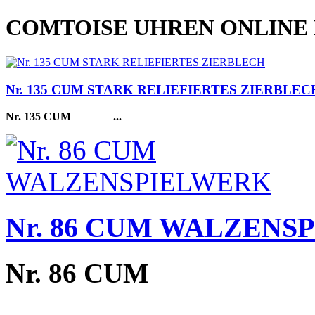
COMTOISE UHREN ONLINE
Nr. 135 CUM STARK RELIEFIERTES ZIERBLEC
Nr. 135 CUM
...
Nr. 86 CUM WALZENS
Nr. 86 CUM