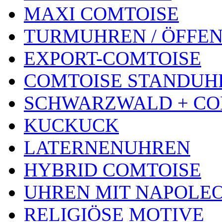
MAXI COMTOISE
TURMUHREN / ÖFFEN
EXPORT-COMTOISE
COMTOISE STANDUH
SCHWARZWALD + CO
KUCKUCK
LATERNENUHREN
HYBRID COMTOISE
UHREN MIT NAPOLE
RELIGIÖSE MOTIVE