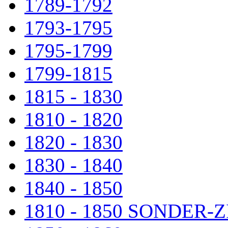
1789-1792
1793-1795
1795-1799
1799-1815
1815 - 1830
1810 - 1820
1820 - 1830
1830 - 1840
1840 - 1850
1810 - 1850 SONDER