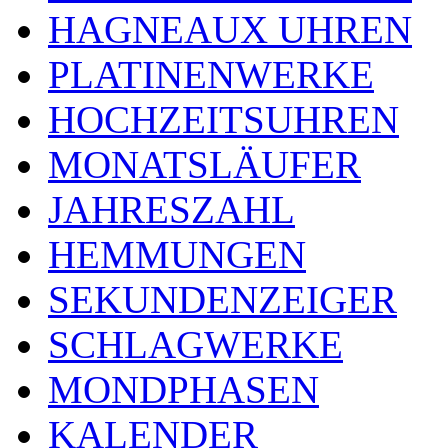
HAGNEAUX UHREN
PLATINENWERKE
HOCHZEITSUHREN
MONATSLÄUFER
JAHRESZAHL
HEMMUNGEN
SEKUNDENZEIGER
SCHLAGWERKE
MONDPHASEN
KALENDER