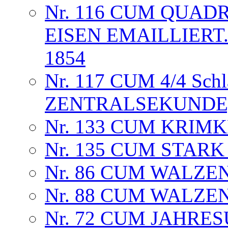
Nr. 116 CUM QUAD
EISEN EMAILLIERT
1854
Nr. 117 CUM 4/4 Sch
ZENTRALSEKUNDE,
Nr. 133 CUM KRIMK
Nr. 135 CUM STAR
Nr. 86 CUM WALZE
Nr. 88 CUM WALZE
Nr. 72 CUM JAHRE