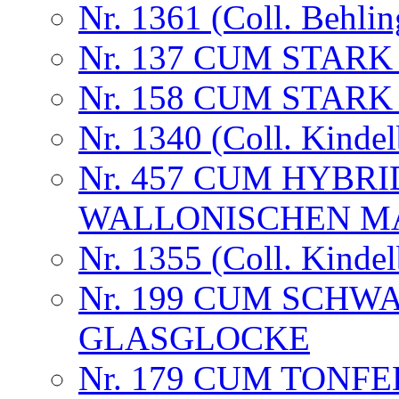
Nr. 1361 (Coll. Behlin
Nr. 137 CUM STAR
Nr. 158 CUM STAR
Nr. 1340 (Coll. Kindel
Nr. 457 CUM HYBRI
WALLONISCHEN M
Nr. 1355 (Coll. Kindel
Nr. 199 CUM SCH
GLASGLOCKE
Nr. 179 CUM TONF