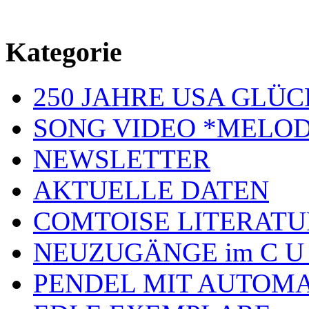
Kategorie
250 JAHRE USA GL
SONG VIDEO *MELOD
NEWSLETTER
AKTUELLE DATEN
COMTOISE LITERATU
NEUZUGÄNGE im C U
PENDEL MIT AUTOM