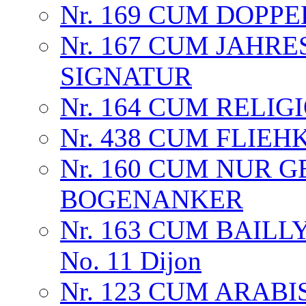
Nr. 169 CUM DOP
Nr. 167 CUM JAHR
SIGNATUR
Nr. 164 CUM RELI
Nr. 438 CUM FLIE
Nr. 160 CUM NUR 
BOGENANKER
Nr. 163 CUM BAILLY
No. 11 Dijon
Nr. 123 CUM ARAB