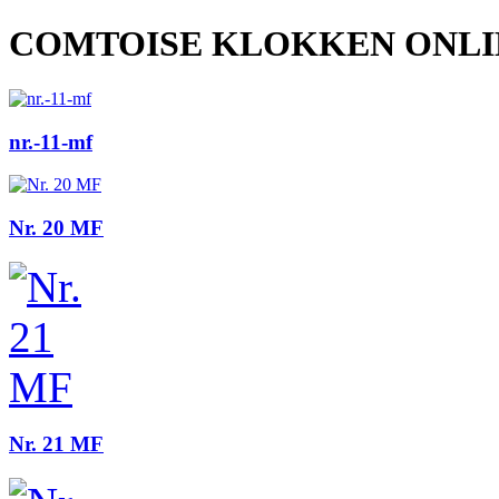
COMTOISE KLOKKEN ONL
nr.-11-mf
Nr. 20 MF
Nr. 21 MF