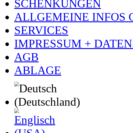
SCHENKUNGEN
ALLGEMEINE INFOS
SERVICES
IMPRESSUM + DATE
AGB
ABLAGE