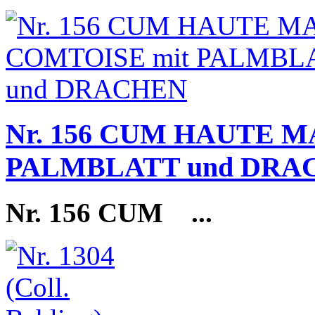
Nr. 156 CUM HAUTE 
PALMBLATT und DRA
Nr. 156 CUM
...