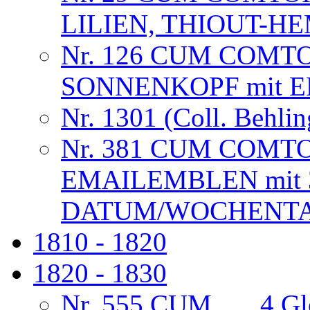
LILIEN, THIOUT-
Nr. 126 CUM COMT
SONNENKOPF mit 
Nr. 1301 (Coll. Behlin
Nr. 381 CUM COMT
EMAILEMBLEN mit 
DATUM/WOCHENTAG
1810 - 1820
1820 - 1830
Nr. 555 CUM . . . 4 G