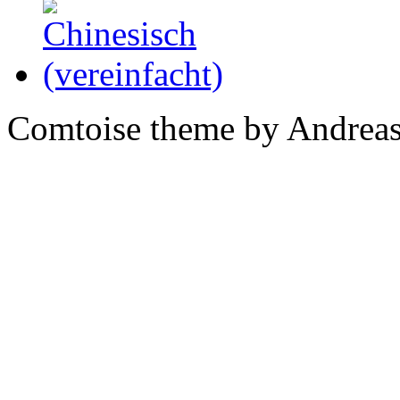
Comtoise theme by Andreas