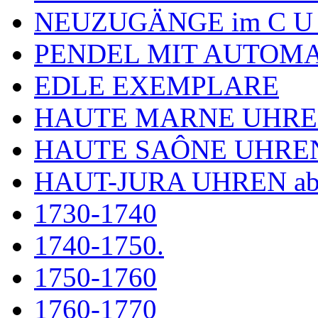
NEUZUGÄNGE im C U
PENDEL MIT AUTOM
EDLE EXEMPLARE
HAUTE MARNE UHR
HAUTE SAÔNE UHRE
HAUT-JURA UHREN ab
1730-1740
1740-1750.
1750-1760
1760-1770