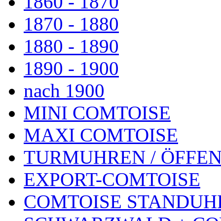
1860 - 1870
1870 - 1880
1880 - 1890
1890 - 1900
nach 1900
MINI COMTOISE
MAXI COMTOISE
TURMUHREN / ÖFFEN
EXPORT-COMTOISE
COMTOISE STANDUH