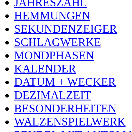
JAHRESZAHL
HEMMUNGEN
SEKUNDENZEIGER
SCHLAGWERKE
MONDPHASEN
KALENDER
DATUM + WECKER
DEZIMALZEIT
BESONDERHEITEN
WALZENSPIELWERK