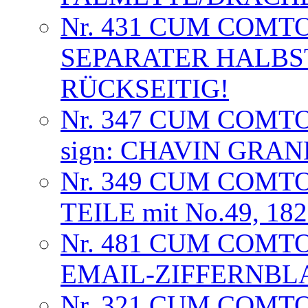
Nr. 431 CUM COMT
SEPARATER HALB
RÜCKSEITIG!
Nr. 347 CUM COMT
sign: CHAVIN GRA
Nr. 349 CUM COMTO
TEILE mit No.49, 18
Nr. 481 CUM COMTO
EMAIL-ZIFFERNBL
Nr. 321 CUM COMT