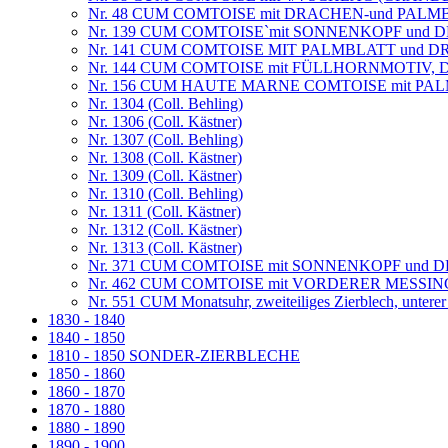
Nr. 48 CUM COMTOISE mit DRACHEN-und PA
Nr. 139 CUM COMTOISE`mit SONNENKOPF un
Nr. 141 CUM COMTOISE MIT PALMBLATT und 
Nr. 144 CUM COMTOISE mit FÜLLHORNMOTIV, D
Nr. 156 CUM HAUTE MARNE COMTOISE mit PA
Nr. 1304 (Coll. Behling)
Nr. 1306 (Coll. Kästner)
Nr. 1307 (Coll. Behling)
Nr. 1308 (Coll. Kästner)
Nr. 1309 (Coll. Kästner)
Nr. 1310 (Coll. Behling)
Nr. 1311 (Coll. Kästner)
Nr. 1312 (Coll. Kästner)
Nr. 1313 (Coll. Kästner)
Nr. 371 CUM COMTOISE mit SONNENKOPF und D
Nr. 462 CUM COMTOISE mit VORDERER MESSI
Nr. 551 CUM Monatsuhr, zweiteiliges Zierblech, untere
1830 - 1840
1840 - 1850
1810 - 1850 SONDER-ZIERBLECHE
1850 - 1860
1860 - 1870
1870 - 1880
1880 - 1890
1890 - 1900