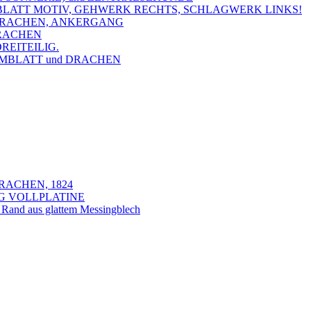
LMBLATT MOTIV, GEHWERK RECHTS, SCHLAGWERK LINKS!
d DRACHEN, ANKERGANG
DRACHEN
REITEILIG.
LMBLATT und DRACHEN
RACHEN, 1824
NG VOLLPLATINE
r Rand aus glattem Messingblech