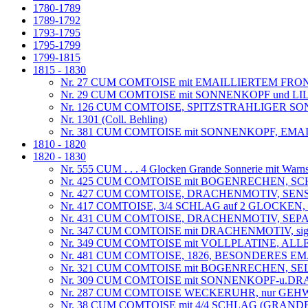
1780-1789
1789-1792
1793-1795
1795-1799
1799-1815
1815 - 1830
Nr. 27 CUM COMTOISE mit EMAILLIERTEM FRO
Nr. 29 CUM COMTOISE mit SONNENKOPF und L
Nr. 126 CUM COMTOISE, SPITZSTRAHLIGER S
Nr. 1301 (Coll. Behling)
Nr. 381 CUM COMTOISE mit SONNENKOPF, EM
1810 - 1820
1820 - 1830
Nr. 555 CUM . . . 4 Glocken Grande Sonnerie mit War
Nr. 425 CUM COMTOISE mit BOGENRECHEN, S
Nr. 427 CUM COMTOISE, DRACHENMOTIV, SEN
Nr. 417 COMTOISE, 3/4 SCHLAG auf 2 GLOCKE
Nr. 431 CUM COMTOISE, DRACHENMOTIV, S
Nr. 347 CUM COMTOISE mit DRACHENMOTIV, s
Nr. 349 CUM COMTOISE mit VOLLPLATINE, ALLE T
Nr. 481 CUM COMTOISE, 1826, BESONDERES E
Nr. 321 CUM COMTOISE mit BOGENRECHEN, 
Nr. 309 CUM COMTOISE mit SONNENKOPF-u.D
Nr. 287 CUM COMTOISE WECKERUHR, nur GE
Nr. 38 CUM COMTOISE mit 4/4 SCHLAG (GRAN