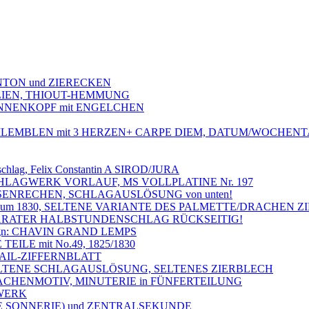
NTON und ZIERECKEN
ILIEN, THIOUT-HEMMUNG
ONNENKOPF mit ENGELCHEN
AILEMBLEN mit 3 HERZEN+ CARPE DIEM, DATUM/WOCHENTA
nschlag, Felix Constantin A SIROD/JURA
CHLAGWERK VORLAUF, MS VOLLPLATINE Nr. 197
SENRECHEN, SCHLAGAUSLÖSUNG von unten!
N, um 1830, SELTENE VARIANTE DES PALMETTE/DRACHEN Z
EPARATER HALBSTUNDENSCHLAG RÜCKSEITIG!
ign: CHAVIN GRAND LEMPS
EILE mit No.49, 1825/1830
MAIL-ZIFFERNBLATT
SELTENE SCHLAGAUSLÖSUNG, SELTENES ZIERBLECH
RACHENMOTIV, MINUTERIE in FÜNFERTEILUNG
HWERK
DE SONNERIE) und ZENTRALSEKUNDE