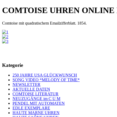
COMTOISE UHREN ONLINE
Comtoise mit quadratischem Emailzifferblatt. 1854.
Kategorie
250 JAHRE USA GLÜCKWUNSCH
SONG VIDEO *MELODY OF TIME*
NEWSLETTER
AKTUELLE DATEN
COMTOISE LITERATUR
NEUZUGÄNGE im C U M
PENDEL MIT AUTOMATEN
EDLE EXEMPLARE
HAUTE MARNE UHREN