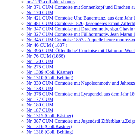
nr.-1292-coll.-hieb-bauer-
Nr. 371 CUM Comtoise mit Sonnenkopf und Drachen au
Nr. 170 CUM
Nr. 421 CUM Comtoise Uhr, Bauerntanz, aus dem Jahr 
Nr. 481 CUM Comtoise 1826, besonderes Email-Zifferbl
Nr. 347 CUM Comtoise mit Drachenmotiv, sign.Chavin
Nr. 327 CUM Comtoise mit Füllhornmotiv, Jean Marau 
Nr. 345 CUM Comtoise 1853 - A quelle heure mourez-v
Nr. 46 CUM ( 1837 )
Nr. 396 CUM 'Öffentliche' Comtoise mit Datum-u. Woche
Nr. 76 CUM (1866)
Nr. 120 CUM
Nr. 275 CUM
Nr. 1309 (Coll. Kästner)
Nr. 1310 (Coll. Behling)
Nr. 330 CUM Comtoise mit Napoleonmotiv und Jahresza
Nr. 138 CUM
Nr. 376 CUM Comtoise mit Lyrapendel aus dem Jahr 18
Nr. 177 CUM
Nr. 180 CUM
Nr. 187 CUM
Nr. 1315 (Coll. Kästner)
Nr. 387 CUM Comtoise mit Jugendstil Zifferblatt u.Zeige
Nr. 1316 (Coll.Kästner)
Nr. 1318 (Coll. Behling)