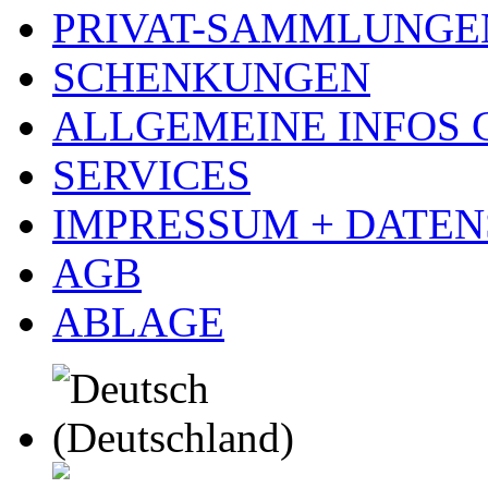
PRIVAT-SAMMLUNGE
SCHENKUNGEN
ALLGEMEINE INFOS
SERVICES
IMPRESSUM + DATE
AGB
ABLAGE