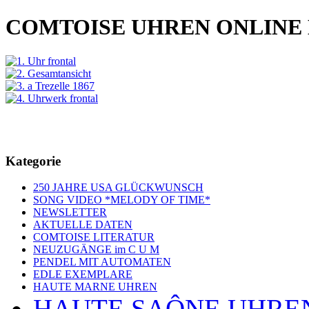
COMTOISE UHREN ONLINE
Kategorie
250 JAHRE USA GLÜCKWUNSCH
SONG VIDEO *MELODY OF TIME*
NEWSLETTER
AKTUELLE DATEN
COMTOISE LITERATUR
NEUZUGÄNGE im C U M
PENDEL MIT AUTOMATEN
EDLE EXEMPLARE
HAUTE MARNE UHREN
HAUTE SAÔNE UHRE