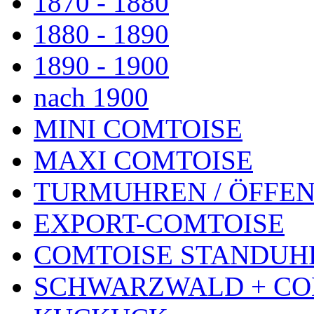
1870 - 1880
1880 - 1890
1890 - 1900
nach 1900
MINI COMTOISE
MAXI COMTOISE
TURMUHREN / ÖFFEN
EXPORT-COMTOISE
COMTOISE STANDUH
SCHWARZWALD + CO