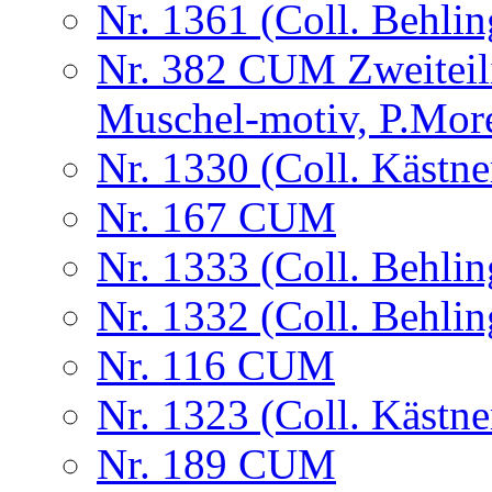
Nr. 1361 (Coll. Behlin
Nr. 382 CUM Zweiteili
Muschel-motiv, P.Mor
Nr. 1330 (Coll. Kästne
Nr. 167 CUM
Nr. 1333 (Coll. Behlin
Nr. 1332 (Coll. Behlin
Nr. 116 CUM
Nr. 1323 (Coll. Kästne
Nr. 189 CUM