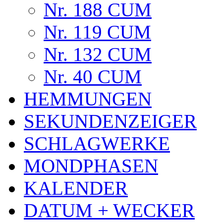
Nr. 188 CUM
Nr. 119 CUM
Nr. 132 CUM
Nr. 40 CUM
HEMMUNGEN
SEKUNDENZEIGER
SCHLAGWERKE
MONDPHASEN
KALENDER
DATUM + WECKER