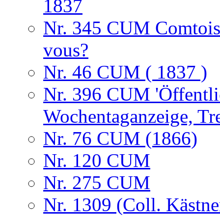
1837
Nr. 345 CUM Comtoise
vous?
Nr. 46 CUM ( 1837 )
Nr. 396 CUM 'Öffentli
Wochentaganzeige, Trei
Nr. 76 CUM (1866)
Nr. 120 CUM
Nr. 275 CUM
Nr. 1309 (Coll. Kästne