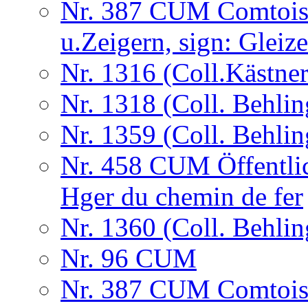
Nr. 387 CUM Comtoise 
u.Zeigern, sign: Gleiz
Nr. 1316 (Coll.Kästner
Nr. 1318 (Coll. Behlin
Nr. 1359 (Coll. Behlin
Nr. 458 CUM Öffentli
Hger du chemin de fer
Nr. 1360 (Coll. Behlin
Nr. 96 CUM
Nr. 387 CUM Comtoise 