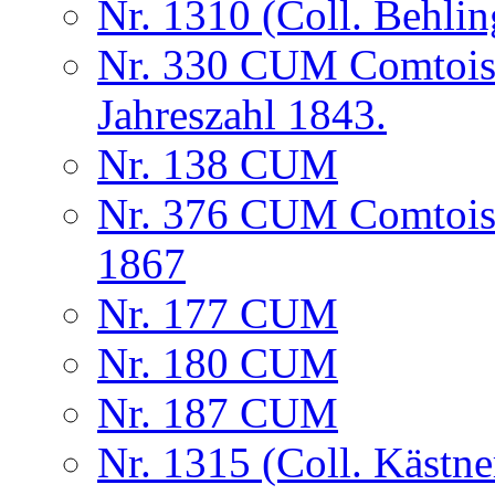
Nr. 1310 (Coll. Behlin
Nr. 330 CUM Comtois
Jahreszahl 1843.
Nr. 138 CUM
Nr. 376 CUM Comtoise
1867
Nr. 177 CUM
Nr. 180 CUM
Nr. 187 CUM
Nr. 1315 (Coll. Kästne