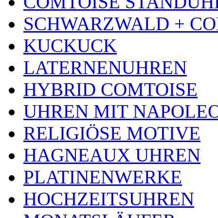
COMTOISE STANDUH
SCHWARZWALD + CO
KUCKUCK
LATERNENUHREN
HYBRID COMTOISE
UHREN MIT NAPOLE
RELIGIÖSE MOTIVE
HAGNEAUX UHREN
PLATINENWERKE
HOCHZEITSUHREN