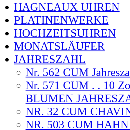
HAGNEAUX UHREN
PLATINENWERKE
HOCHZEITSUHREN
MONATSLÄUFER
JAHRESZAHL
Nr. 562 CUM Jahresza
Nr. 571 CUM . . 10
BLUMEN JAHRESZA
NR. 32 CUM CHAVIN
NR. 503 CUM HAH