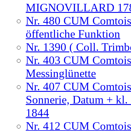
MIGNOVILLARD 17
Nr. 480 CUM Comtois
öffentliche Funktion
Nr. 1390 ( Coll. Trimb
Nr. 403 CUM Comtoise
Messinglünette
Nr. 407 CUM Comtoise
Sonnerie, Datum + kl.
1844
Nr. 412 CUM Comtois