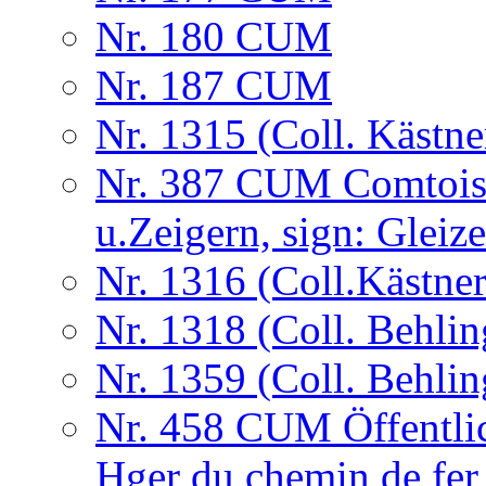
Nr. 180 CUM
Nr. 187 CUM
Nr. 1315 (Coll. Kästne
Nr. 387 CUM Comtoise 
u.Zeigern, sign: Gleiz
Nr. 1316 (Coll.Kästner
Nr. 1318 (Coll. Behlin
Nr. 1359 (Coll. Behlin
Nr. 458 CUM Öffentli
Hger du chemin de fer