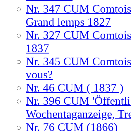
Nr. 347 CUM Comtoise
Grand lemps 1827
Nr. 327 CUM Comtoise
1837
Nr. 345 CUM Comtoise
vous?
Nr. 46 CUM ( 1837 )
Nr. 396 CUM 'Öffentli
Wochentaganzeige, Trei
Nr. 76 CUM (1866)