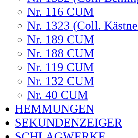
Nr. 116 CUM
Nr. 1323 (Coll. Kästne
Nr. 189 CUM
Nr. 188 CUM
Nr. 119 CUM
Nr. 132 CUM
Nr. 40 CUM
HEMMUNGEN
SEKUNDENZEIGER
SCHLAGWERKE