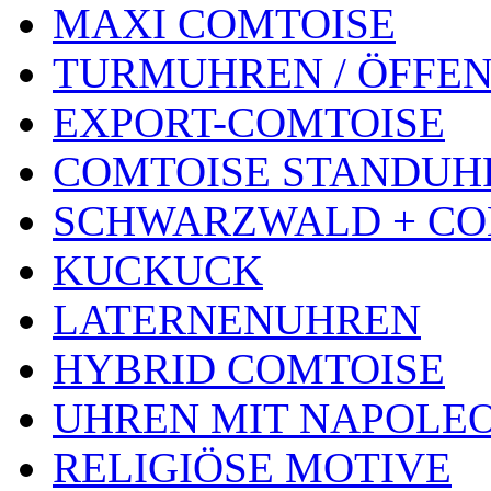
MAXI COMTOISE
TURMUHREN / ÖFFEN
EXPORT-COMTOISE
COMTOISE STANDUH
SCHWARZWALD + CO
KUCKUCK
LATERNENUHREN
HYBRID COMTOISE
UHREN MIT NAPOLE
RELIGIÖSE MOTIVE