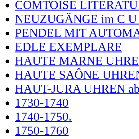
COMTOISE LITERATU
NEUZUGÄNGE im C U
PENDEL MIT AUTOM
EDLE EXEMPLARE
HAUTE MARNE UHR
HAUTE SAÔNE UHRE
HAUT-JURA UHREN ab
1730-1740
1740-1750.
1750-1760