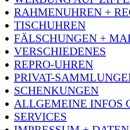
RAHMENUHREN + RE
TISCHUHREN
FÄLSCHUNGEN + MA
VERSCHIEDENES
REPRO-UHREN
PRIVAT-SAMMLUNGE
SCHENKUNGEN
ALLGEMEINE INFOS
SERVICES
IMPRESSUM + DATE